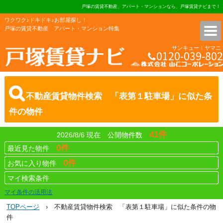
戸塚の賃貸不動産、アパート・マンションなら、戸塚賃貸ナビまで！ 
ワクワク♪ドキドキ♪お部屋探し！
戸塚の賃貸不動産 アパート・マンション特集
サンキュー！ヤマニ
0120-039-802
株式会社 山仁コーポレーショ
不動産賃貸物件検索 「表第１駐車場」に似た条
件の物件
41件
2026/8/6 現在 公開物件数
0件
最近見た物件
0件
お気に入り物件
マイ検索条件
マイ条件の活用法
TOPページ
› 不動産賃貸物件検索 「表第１駐車場」に似た条件の物
件