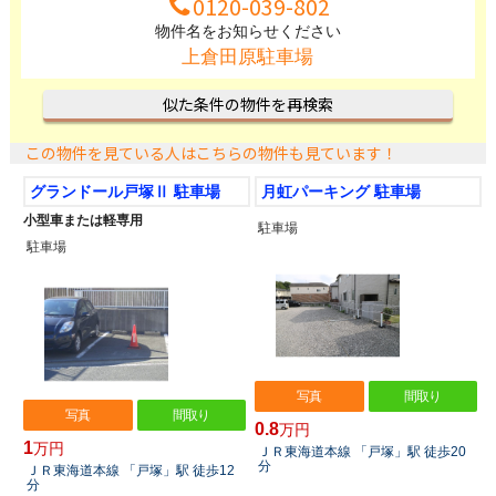
0120-039-802
物件名をお知らせください
上倉田原駐車場
似た条件の物件を再検索
この物件を見ている人はこちらの物件も見ています！
グランドール戸塚Ⅱ 駐車場
月虹パーキング 駐車場
小型車または軽専用
駐車場
駐車場
写真
間取り
写真
間取り
0.8
万円
1
万円
ＪＲ東海道本線 「戸塚」駅 徒歩20
分
ＪＲ東海道本線 「戸塚」駅 徒歩12
分