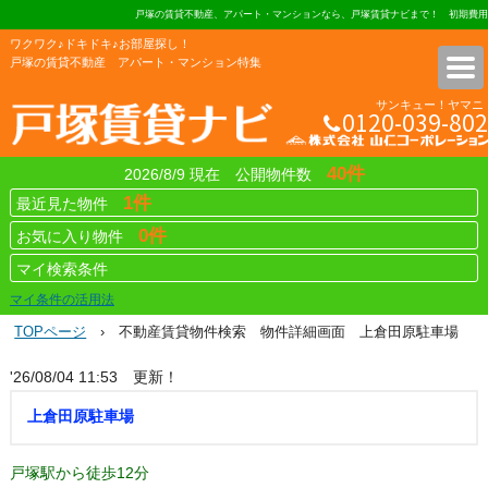
戸塚の賃貸不動産、アパート・マンションなら、戸塚賃貸ナビまで！ 初期費用不要
ワクワク♪ドキドキ♪お部屋探し！
戸塚の賃貸不動産 アパート・マンション特集
サンキュー！ヤマニ
0120-039-802
株式会社 山仁コーポレーショ
40件
2026/8/9 現在 公開物件数
1件
最近見た物件
0件
お気に入り物件
マイ検索条件
マイ条件の活用法
TOPページ
› 不動産賃貸物件検索 物件詳細画面 上倉田原駐車場
'26/08/04 11:53 更新！
上倉田原駐車場
戸塚駅から徒歩12分