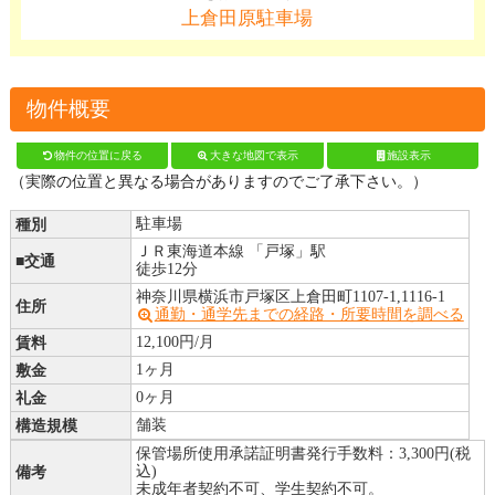
上倉田原駐車場
物件概要
3 km
物件の位置に戻る
大きな地図で表示
施設表示
Leaflet
|
Map data ©
OpenStreetMap
contributors, Imagery ©
Mapbox
（実際の位置と異なる場合がありますのでご了承下さい。）
＋
種別
駐車場
ー
ＪＲ東海道本線 「戸塚」駅
■交通
徒歩12分
神奈川県横浜市戸塚区上倉田町1107-1,1116-1
住所
通勤・通学先までの経路・所要時間を調べる
賃料
12,100円/月
敷金
1ヶ月
礼金
0ヶ月
構造規模
舗装
保管場所使用承諾証明書発行手数料：3,300円(税
備考
込)
未成年者契約不可、学生契約不可。