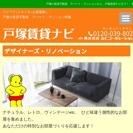
戸塚の賃貸不動産、アパート・マンションなら、戸塚賃貸ナビまで！ 初期費
ワクワク♪ドキドキ♪お部屋探し！
戸塚の賃貸不動産 アパート・マンション特集
サンキュー！ヤマニ
0120-039-802
株式会社 山仁コーポレーショ
デザイナーズ・リノベーション
ナチュラル、レトロ、ヴィンテージetc.. ひと味違う個性的なお部
屋を集めました。
あなただけの特別なお部屋づくりを応援します！