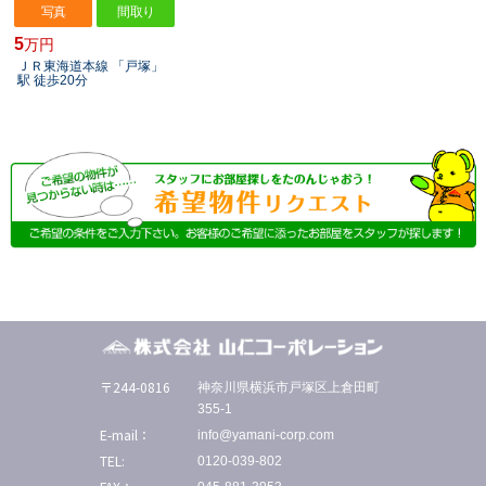
写真
間取り
5
万円
ＪＲ東海道本線 「戸塚」
駅 徒歩20分
〒244-0816
神奈川県横浜市戸塚区上倉田町
355-1
E-mail：
info@yamani-corp.com
TEL:
0120-039-802