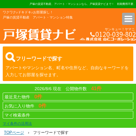
戸塚の賃貸不動産、アパート・マンションなら、戸塚賃貸ナビまで！ 初期費用不要、
ワクワク♪ドキドキ♪お部屋探し！
戸塚の賃貸不動産 アパート・マンション特集
サンキュー！ヤマニ
0120-039-802
株式会社 山仁コーポレーショ
フリーワードで探す
アパートやマンション名、町名や住所など、自由なキーワードを
入力してお部屋を探せます。
41件
2026/8/6 現在 公開物件数
0件
最近見た物件
0件
お気に入り物件
マイ検索条件
マイ条件の活用法
TOPページ
› フリーワードで探す