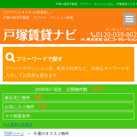
戸塚の賃貸不動産、アパート・マンションなら、戸塚賃貸ナビまで
ワクワク♪ドキドキ♪お部屋探し！
戸塚の賃貸不動産 アパート・マンション特集
サンキュー！ヤマニ
0120-039-802
株式会社 山仁コーポレーショ
フリーワードで探す
アパートやマンション名、町名や住所など、自由なキーワードを
入力してお部屋を探せます。
41件
2026/8/7 現在 公開物件数
0件
最近見た物件
0件
お気に入り物件
マイ検索条件
マイ条件の活用法
TOPページ
› 今週のオススメ物件