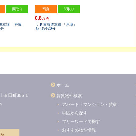
間取り
写真
間取り
0.8
万円
道本線 「戸塚」
ＪＲ東海道本線 「戸塚」
1分
駅 徒歩20分
ホーム
賃貸物件検索
倉田町355-1
m
アパート・マンション・貸家
学区から探す
フリーワードで探す
おすすめ物件情報