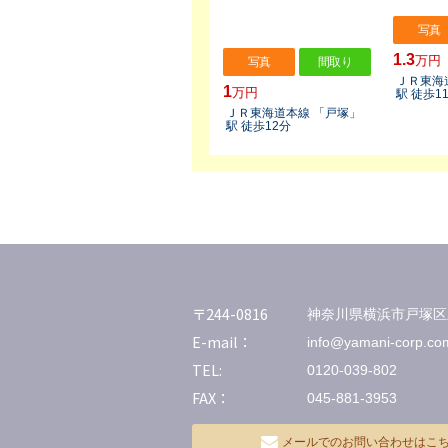
写真
1.3
万円
写真
間取り
ＪＲ東海
1
万円
駅 徒歩1
ＪＲ東海道本線 「戸塚」
駅 徒歩12分
〒244-0816
神奈川県横浜市戸塚区上
E-mail：
info@yamani-corp.co
TEL:
0120-039-802
FAX：
045-881-3953