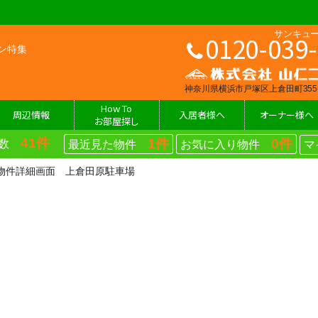
0120
ン特集
神奈川県横浜市戸塚区
How To
周辺情報
入居者様へ
オーナー様へ
お部屋探し
41件
1件
0件
物件数
最近見た物件
お気に入り物件
マ
物件詳細画面 上倉田原駐車場