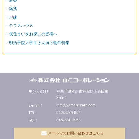
・新築
・築浅
・戸建
・テラスハウス
・仮住まいをお探しの皆様へ
・明治学院大学生さん向け物件特集
〒244-0816
神奈川県横浜市戸塚区上倉田町
355-1
E-mail：
info@yamani-corp.com
TEL:
0120-039-802
FAX：
045-881-3953
メールでのお問い合わせはこちら