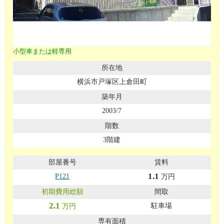
小型車または軽専用
横浜市戸塚区上倉田町
2003/7
3階建
1.1
P121
万円
2.1
駐車場
万円