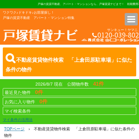
戸塚の賃貸不動産、アパート・マンションなら、戸塚賃貸ナビまで！ 初期費用不要、デ
ワクワク♪ドキドキ♪お部屋探し！
戸塚の賃貸不動産 アパート・マンション特集
サンキュー！ヤマニ
0120-039-802
株式会社 山仁コーポレーショ
不動産賃貸物件検索 「上倉田原駐車場」に似た
条件の物件
41件
2026/8/7 現在 公開物件数
0件
最近見た物件
0件
お気に入り物件
マイ検索条件
マイ条件の活用法
TOPページ
› 不動産賃貸物件検索 「上倉田原駐車場」に似た条件の
物件