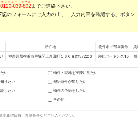
サンキュー！ヤマニ
は
0120-039-802
までご連絡下さい。
合は下記のフォームにご入力の上、「入力内容を確認する」ボタン
所在地
物件名／部屋番号
賃
17
神奈川県横浜市戸塚区上倉田町１３０８&#8722;３
月虹パーキング/16
0
りたい
物件・現地を実際に見たい
を知りたい
契約条件が知りたい
相談したい
物件の予約をしたい
その他