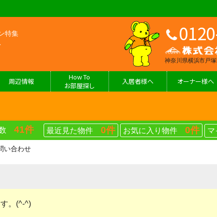
0120
ン特集
神奈川県横浜市戸塚区
How To
周辺情報
入居者様へ
オーナー様へ
お部屋探し
41件
0件
0件
物件数
最近見た物件
お気に入り物件
マ
問い合わせ
(^-^)