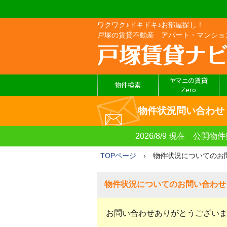
ワクワク♪ドキドキ♪お部屋探し！
戸塚の賃貸不動産 アパート・マンショ
ヤマニの賃貸
物件検索
Zero
アパート・マンション・
特集から物件を探す
店舗・事務所を探す
マイ検索条件リスト
フリーワードで探す
月極駐車場を探す
おすすめ物件情報
見学予約フォーム
物件リクエスト
学区から探す
物件状況問い合わせ
貸家
2026/8/9 現在 公開
TOPページ
› 物件状況についてのお
物件状況についてのお問い合わせ
お問い合わせありがとうございます。