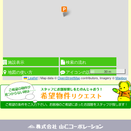
施設表示
検索の流れ
30 m
地図の使い方
アイコンの説明
Leaflet
|
Map data ©
OpenStreetMap
contributors, Imagery ©
Mapbox