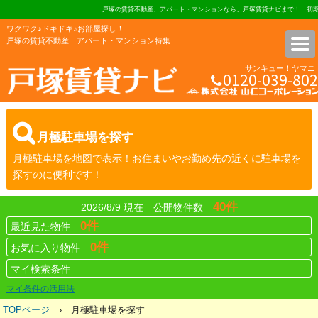
戸塚の賃貸不動産、アパート・マンションなら、戸塚賃貸ナビまで！ 初期
ワクワク♪ドキドキ♪お部屋探し！
戸塚の賃貸不動産 アパート・マンション特集
サンキュー！ヤマニ
0120-039-802
株式会社 山仁コーポレーショ
月極駐車場を探す
月極駐車場を地図で表示！お住まいやお勤め先の近くに駐車場を
探すのに便利です！
40件
2026/8/9 現在 公開物件数
0件
最近見た物件
0件
お気に入り物件
マイ検索条件
マイ条件の活用法
TOPページ
› 月極駐車場を探す