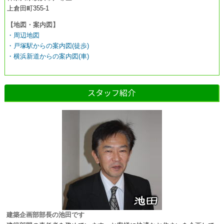
上倉田町355-1
【地図・案内図】
・周辺地図
・戸塚駅からの案内図(徒歩)
・横浜新道からの案内図(車)
スタッフ紹介
建築企画部部長の池田です