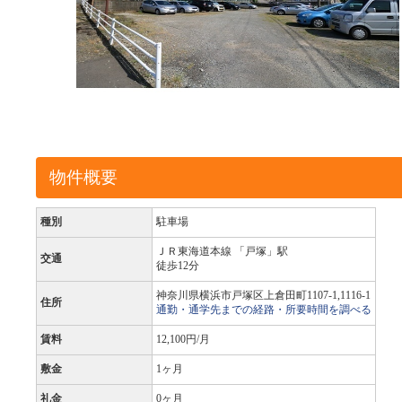
物件概要
種別
駐車場
ＪＲ東海道本線 「戸塚」駅
交通
徒歩12分
神奈川県横浜市戸塚区上倉田町1107-1,1116-1
住所
通勤・通学先までの経路・所要時間を調べる
賃料
12,100円/月
敷金
1ヶ月
礼金
0ヶ月