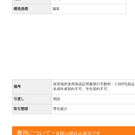
構造規模
舗装
保管場所使用承諾証明書発行手数料：3,300円(税込
備考
未成年者契約不可、学生契約不可。
引渡し
相談
取引態様
専任媒介
費用について
＊金額は税込み表示です。