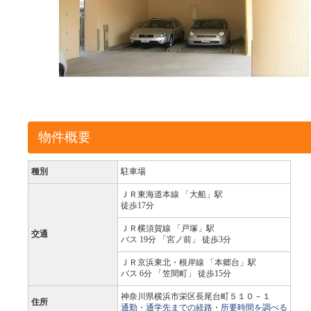
物件概要
種別
駐車場
ＪＲ東海道本線 「大船」駅
徒歩17分
ＪＲ横須賀線 「戸塚」駅
交通
バス 19分 「宮ノ前」 徒歩3分
ＪＲ京浜東北・根岸線 「本郷台」駅
バス 6分 「笠間町」 徒歩15分
神奈川県横浜市栄区長尾台町５１０－１
住所
通勤・通学先までの経路・所要時間を調べる